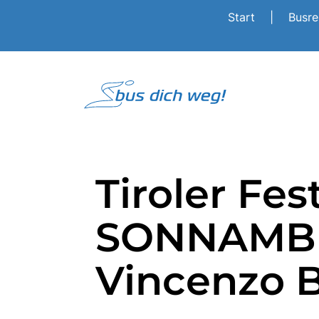
Start
|
Busr
Tiroler Fes
SONNAMB
Vincenzo B