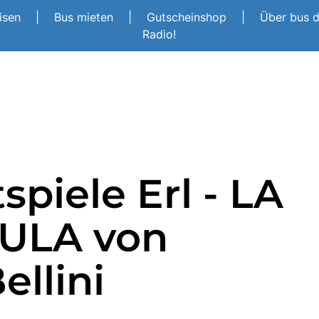
eisen
|
Bus mieten
|
Gutscheinshop
|
Über bus 
Radio!
tspiele Erl - LA
ULA von
ellini