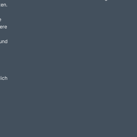
ten.
e
ere
 und
dich