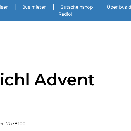
eisen
|
Bus mieten
|
Gutscheinshop
|
Über bus 
Radio!
ichl Advent
er: 2578100