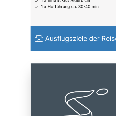
1 x Eintritt Gut Aiderbichl
1 x Hofführung ca. 30-40 min
Ausflugsziele der Reis