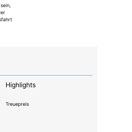
sein,
der
sfahrt
Highlights
Treuepreis