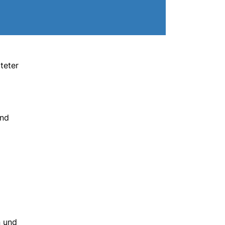
teter
und
n und