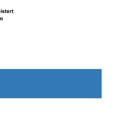
istert
em