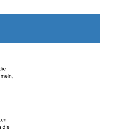
die
mmeln,
ten
 die