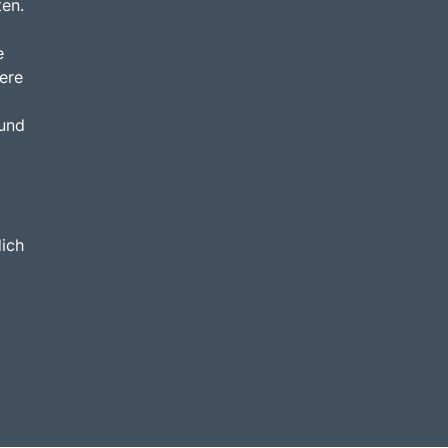
ten.
e
ere
 und
dich