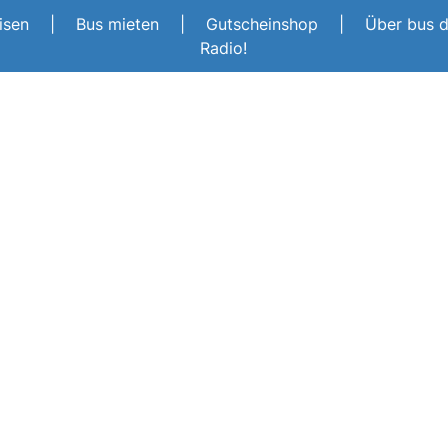
eisen
|
Bus mieten
|
Gutscheinshop
|
Über bus 
Radio!