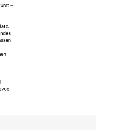
urst –
atz.
endes
assen
nen
d
Revue