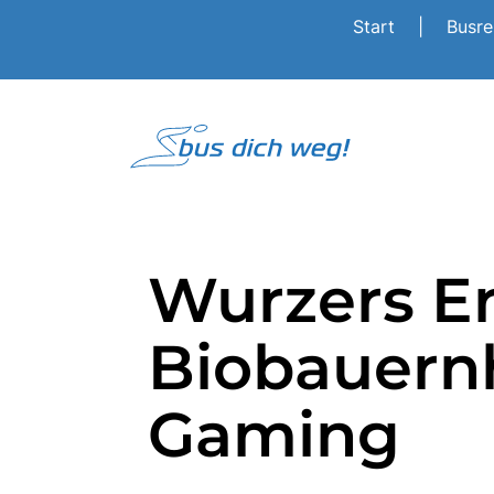
Start
|
Busr
Wurzers Er
Biobauern
Gaming