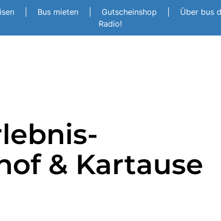
eisen
|
Bus mieten
|
Gutscheinshop
|
Über bus 
Radio!
lebnis-
hof & Kartause