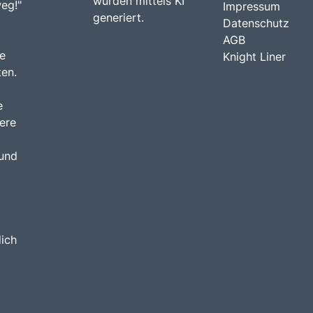
wurden mittels KI
weg!"
Impressum
generiert.
Datenschutz
AGB
e
Knight Liner
ten.
e
ere
 und
dich