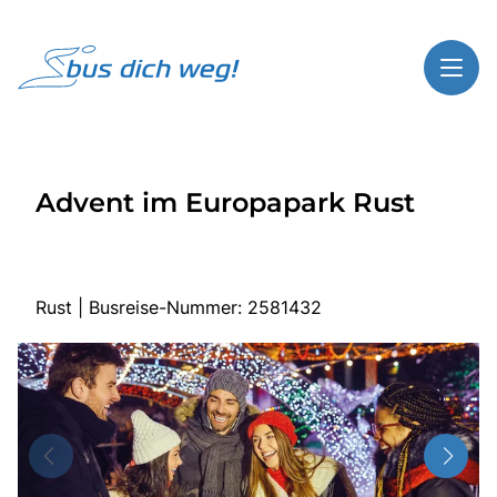
Toggl
Reisethemen
Advent im Europapark Rust
Toggl
Highlights
Toggl
Service
Toggl
Kontakt
Rust | Busreise-Nummer: 2581432
Start
Busreisen
Bus mieten
Gutscheinshop