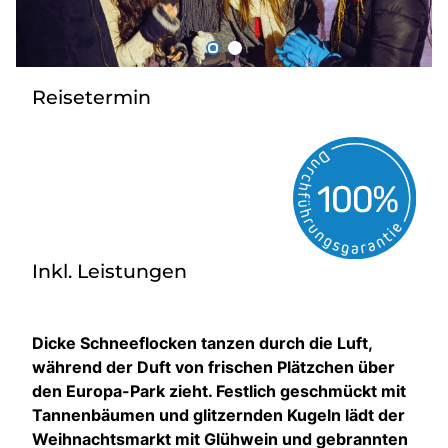
Über bus dich weg!
Radio!
Reisetermin
Sie befinden sich in:
Österreich
Heimatland ändern:
Inkl. Leistungen
Deutschland
Dicke Schneeflocken tanzen durch die Luft,
während der Duft von frischen Plätzchen über
den Europa-Park zieht. Festlich geschmückt mit
Tannenbäumen und glitzernden Kugeln lädt der
Weihnachtsmarkt mit Glühwein und gebrannten