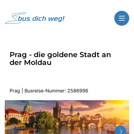
Toggl
Reisethemen
Prag - die goldene Stadt an
Toggl
Highlights
der Moldau
Toggl
Service
Toggl
Kontakt
Prag | Busreise-Nummer: 2586996
Start
Busreisen
Bus mieten
Gutscheinshop