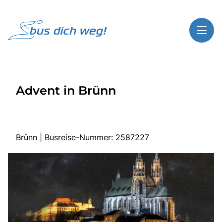
Toggl
Reisethemen
Advent in Brünn
Toggl
Highlights
Toggl
Service
Toggl
Kontakt
Brünn | Busreise-Nummer: 2587227
Start
Busreisen
Bus mieten
Gutscheinshop