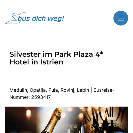
Toggl
Reisethemen
Silvester im Park Plaza 4*
Toggl
Highlights
Hotel in Istrien
Toggl
Service
Toggl
Kontakt
Medulin, Opatija, Pula, Rovinj, Labin | Busreise-
Nummer: 2593417
Start
Busreisen
Bus mieten
Gutscheinshop