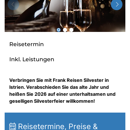
Über bus dich weg!
Radio!
Sie befinden sich in:
Reisetermin
Österreich
Inkl. Leistungen
Heimatland ändern:
Verbringen Sie mit Frank Reisen Silvester in
Deutschland
Istrien. Verabschieden Sie das alte Jahr und
heißen Sie 2026 auf einer unterhaltsamen und
geselligen Silvesterfeier willkommen!
Reisetermine, Preise &