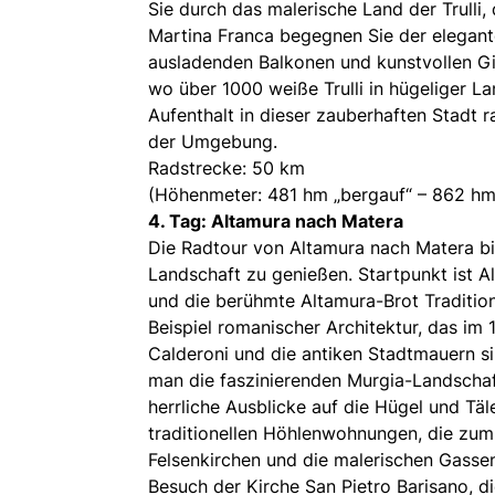
Sie durch das malerische Land der Trulli, 
Martina Franca begegnen Sie der elegante
ausladenden Balkonen und kunstvollen Gitt
wo über 1000 weiße Trulli in hügeliger L
Aufenthalt in dieser zauberhaften Stadt
der Umgebung.
Radstrecke: 50 km
(Höhenmeter: 481 hm „bergauf“ – 862 hm
4. Tag: Altamura nach Matera
Die Radtour von Altamura nach Matera bi
Landschaft zu genießen. Startpunkt ist A
und die berühmte Altamura-Brot Tradition
Beispiel romanischer Architektur, das im
Calderoni und die antiken Stadtmauern s
man die faszinierenden Murgia-Landschaf
herrliche Ausblicke auf die Hügel und Täle
traditionellen Höhlenwohnungen, die zu
Felsenkirchen und die malerischen Gasse
Besuch der Kirche San Pietro Barisano, di