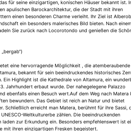
das für seine einzigartigen, konischen Häuser bekannt ist. I
n apulischen Barockarchitektur, die der Stadt mit ihren
ern einen besonderen Charme verleiht. Ihr Ziel ist Alberob
andschaft ein besonders malerisches Bild bieten. Nach eine
 radeln Sie zurück nach Locorotondo und genießen die Schö
 „bergab“)
etet eine hervorragende Möglichkeit , die atemberaubende
ltamura, bekannt für sein beeindruckendes historisches Ze
. Ein Highlight ist die Kathedrale von Altamura, ein wunder
 13. Jahrhundert erbaut wurde. Der nahegelegene Palazzo
ind ebenfalls einen Besuch wert.Auf dem Weg nach Matera
ten bewundern. Das Gebiet ist reich an Natur und bietet
r. Schließlich erreicht man Matera, berühmt für ihre Sassi, 
m UNESCO-Weltkulturerbe zählen. Die beeindruckenden
n laden zur Erkundung ein. Besonders empfehlenswert ist e
e mit ihren einzigartigen Fresken begeistert.