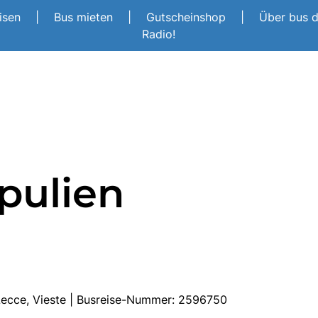
eisen
|
Bus mieten
|
Gutscheinshop
|
Über bus 
Radio!
pulien
 Lecce, Vieste | Busreise-Nummer: 2596750