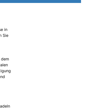
e in
n Sie
e dem
ralen
tigung
end
radeln