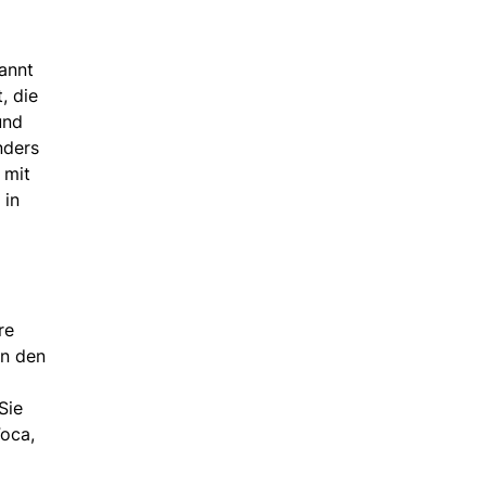
kannt
, die
und
nders
 mit
 in
re
on den
Sie
Foca,