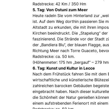
Radstrecke: 42 Km / 350 Hm
5. Tag: Von Ostuni zum Meer
Heute radeln Sie vom Hinterland zur „wei
ist. Auf dem Weg dorthin passieren Sie m
Altstadt zu erkunden, die mit ihren imp
Kirchen beeindruckt. Die „Stapelung“ der 
faszinierend. Die Strände vor der Stadt z
der „Bandiera Blu“, der blauen Flagge, au
Richtung Meer nach Torre Guaceto, bevor
Radstrecke: ca. 50 km.
(Höhenmeter: 175 hm „bergauf“ – 279 hm
6. Tag: Kunst und Kultur in Lecce
Nach dem Frühstück fahren Sie mit dem B
wirtschaftliche und künstlerische Blüteze
zahlreichen barocken Gebäuden begeister
eingebracht haben. Nach dieser kulturell
die Schönheit der Natur genießen können.
einem aufstrebenden Ferienort mit einem
Radstrecke: ca. 50 km.