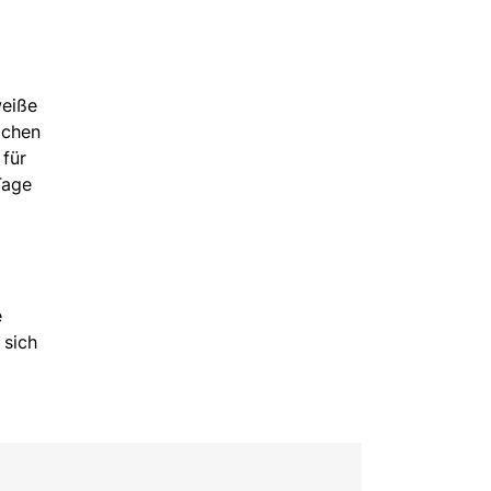
weiße
ichen
 für
Tage
e
 sich