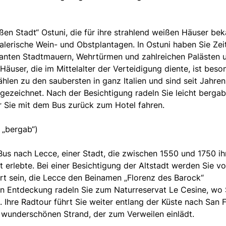
ßen Stadt“ Ostuni, die für ihre strahlend weißen Häuser be
alerische Wein- und Obstplantagen. In Ostuni haben Sie Zeit
osanten Stadtmauern, Wehrtürmen und zahlreichen Palästen 
Häuser, die im Mittelalter der Verteidigung diente, ist beso
ählen zu den saubersten in ganz Italien und sind seit Jahren
sgezeichnet. Nach der Besichtigung radeln Sie leicht bergab
 Sie mit dem Bus zurück zum Hotel fahren.
 „bergab“)
us nach Lecce, einer Stadt, die zwischen 1550 und 1750 ih
it erlebte. Bei einer Besichtigung der Altstadt werden Sie v
t sein, die Lecce den Beinamen „Florenz des Barock“
en Entdeckung radeln Sie zum Naturreservat Le Cesine, wo 
 Ihre Radtour führt Sie weiter entlang der Küste nach San 
 wunderschönen Strand, der zum Verweilen einlädt.