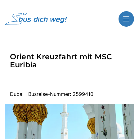
Toggl
Reisethemen
Orient Kreuzfahrt mit MSC
Toggl
Highlights
Euribia
Toggl
Service
Toggl
Kontakt
Dubai | Busreise-Nummer: 2599410
Start
Busreisen
Bus mieten
Gutscheinshop