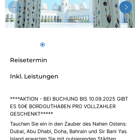
Über bus dich weg!
Radio!
Sie befinden sich in:
Österreich
Reisetermin
Heimatland ändern:
Inkl. Leistungen
Deutschland
****AKTION - BEI BUCHUNG BIS 10.09.2025 GIBT
ES 50€ BORDGUTHABEN PRO VOLLZAHLER
GESCHENKT*****
Tauchen Sie ein in den Zauber des Nahen Ostens:
Dubai, Abu Dhabi, Doha, Bahrain und Sir Bani Yas
Island erwarten Sie mit pulsierenden Städten,