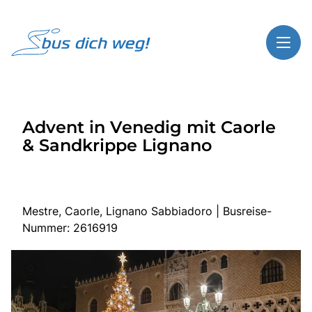
Toggl
Reisethemen
Advent in Venedig mit Caorle
Toggl
Highlights
& Sandkrippe Lignano
Toggl
Service
Toggl
Kontakt
Mestre, Caorle, Lignano Sabbiadoro | Busreise-
Nummer: 2616919
Start
Busreisen
Bus mieten
Gutscheinshop