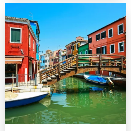
Straßen, was ihr einen ganz besonderen Charme verleiht.
berühmten Karneval von Venedig, und der traditionellen
Die Anreise nach Venedig erfolgt in der Regel über den
venezianischen Küche zeigt. Ein Besuch in Venedig ist
internationalen Flughafen Marco Polo oder über die
eine wunderbare Gelegenheit, die einzigartige
Bahnhöfe, die eine gute Anbindung an andere italienische
Atmosphäre dieser Stadt zu erleben, die von Wasser,
Städte bieten. Die zentrale Lage von Venedig macht es zu
Kunst und Geschichte geprägt ist. Die Kombination aus
einem idealen Ziel für Tagesausflüge oder längere
atemberaubenden Ausblicken, kulturellen Schätzen und
Aufenthalte, da es leicht von anderen Städten in
der Möglichkeit zur Erholung macht Venedig zu einem
Norditalien zu erreichen ist. Die Kombination aus der
unverzichtbaren Ziel für Reisende.
beeindruckenden Architektur, den vielfältigen
Freizeitmöglichkeiten und der Möglichkeit, die Kultur und
Geschichte der Region zu erleben, macht Venedig zu
einem unverzichtbaren Ziel für Reisende, die die
Schönheit und Einzigartigkeit dieser legendären Stadt
entdecken möchten.