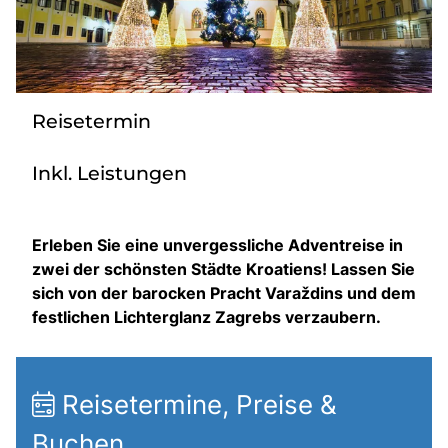
Über bus dich weg!
Radio!
Reisetermin
Sie befinden sich in:
Inkl. Leistungen
Österreich
Heimatland ändern:
Erleben Sie eine unvergessliche Adventreise in
zwei der schönsten Städte Kroatiens! Lassen Sie
Deutschland
sich von der barocken Pracht Varaždins und dem
festlichen Lichterglanz Zagrebs verzaubern.
Reisetermine, Preise &
Buchen