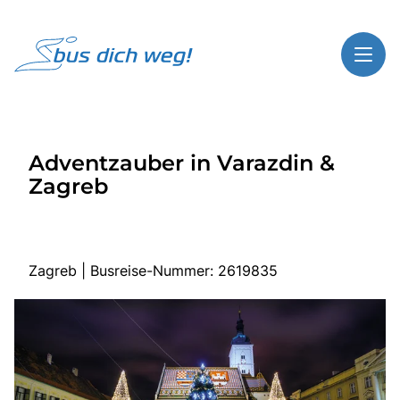
Toggl
Reisethemen
Adventzauber in Varazdin &
Toggl
Highlights
Zagreb
Toggl
Service
Toggl
Kontakt
Zagreb | Busreise-Nummer: 2619835
Start
Busreisen
Bus mieten
Gutscheinshop