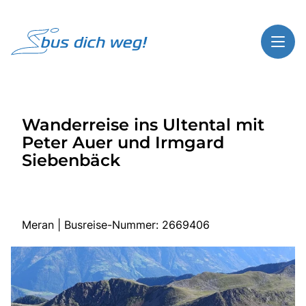
Toggl
Reisethemen
Wanderreise ins Ultental mit
Toggl
Highlights
Peter Auer und Irmgard
Toggl
Service
Siebenbäck
Toggl
Kontakt
Meran | Busreise-Nummer: 2669406
Start
Busreisen
Bus mieten
Gutscheinshop