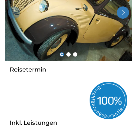
Über bus dich weg!
Radio!
Sie befinden sich in:
Österreich
Reisetermin
Heimatland ändern:
Deutschland
Inkl. Leistungen