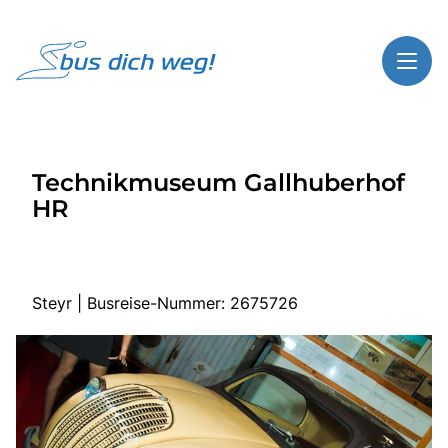
Toggl
Reisethemen
Technikmuseum Gallhuberhof
Toggl
Highlights
HR
Toggl
Service
Toggl
Kontakt
Steyr | Busreise-Nummer: 2675726
Start
Busreisen
Bus mieten
Gutscheinshop