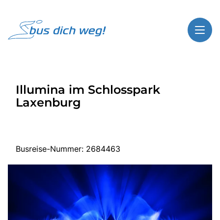
Toggl
Reisethemen
Illumina im Schlosspark
Toggl
Highlights
Laxenburg
Toggl
Service
Toggl
Kontakt
Busreise-Nummer: 2684463
Start
Busreisen
Bus mieten
Gutscheinshop