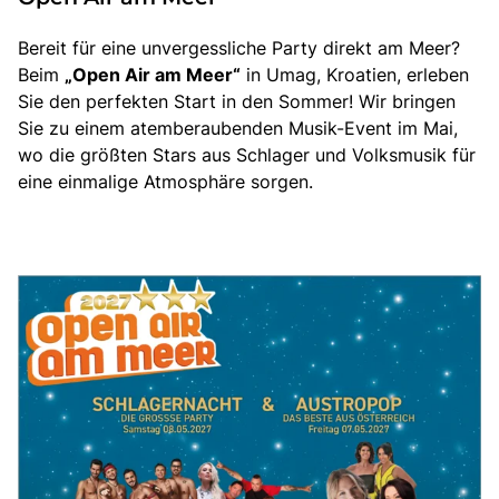
Über bus dich weg!
Bereit für eine unvergessliche Party direkt am Meer?
Radio!
Beim
„Open Air am Meer“
in Umag, Kroatien, erleben
Sie den perfekten Start in den Sommer! Wir bringen
Sie zu einem atemberaubenden Musik-Event im Mai,
Sie befinden sich in:
wo die größten Stars aus Schlager und Volksmusik für
eine einmalige Atmosphäre sorgen.
Österreich
Heimatland ändern:
Deutschland