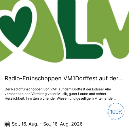
Radio-Frühschoppen VM1Dorffest auf der Edlseer Alm
Der Radiofrühschoppen von VM1 auf dem Dorffest der Edlseer Alm
verspricht einen Vormittag voller Musik, guter Laune und echter
Herzlichkeit. Inmitten blühender Wiesen und geselligem Miteinander
genießen Jung und Alt traditionelle Klänge, schwungvolle Moderation und
regionale Schmankerln. Ein Fest, das die Seele wärmt und noch lange in
Erinnerung bleibt!
So., 16. Aug. - So., 16. Aug. 2026