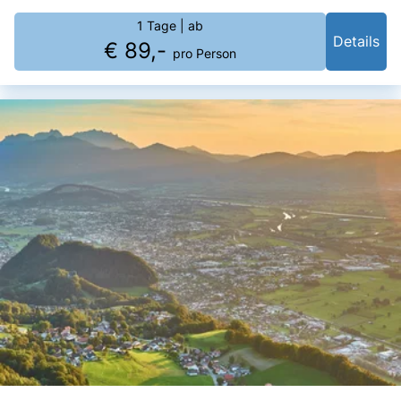
1 Tage
| ab
Details
€ 89,-
pro Person