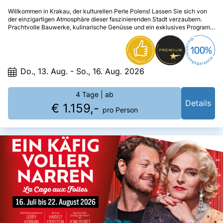
Willkommen in Krakau, der kulturellen Perle Polens! Lassen Sie sich von
der einzigartigen Atmosphäre dieser faszinierenden Stadt verzaubern.
Prachtvolle Bauwerke, kulinarische Genüsse und ein exklusives Programm
machen diese Reise zu einem unvergesslichen Erlebnis. Ihr elegantes
****Hotel Mercure Stare Miasto rundet den Aufenthalt mit Komfort und Stil
perfekt ab.
Do., 13. Aug. - So., 16. Aug. 2026
4 Tage
| ab
Details
€ 1.159,-
pro Person