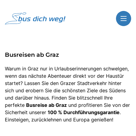
Toggl
Reisethemen
Busreisen ab Graz
Toggl
Highlights
Toggl
Service
Warum in Graz nur in Urlaubserinnerungen schwelgen,
wenn das nächste Abenteuer direkt vor der Haustür
Toggl
Kontakt
startet? Lassen Sie den Grazer Stadtverkehr hinter
sich und erobern Sie die schönsten Ziele des Südens
und darüber hinaus. Finden Sie blitzschnell Ihre
perfekte
Busreise ab Graz
und profitieren Sie von der
Start
Sicherheit unserer
100 % Durchführungsgarantie
.
Busreisen
Einsteigen, zurücklehnen und Europa genießen!
Bus mieten
Gutscheinshop